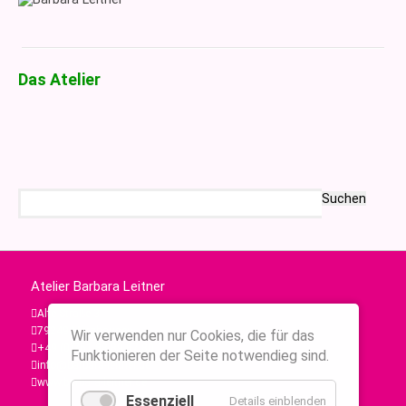
Das Atelier
Suchbegriffe
Suchen
Atelier Barbara Leitner
Alte Straße 3
79249 Merzhausen
Wir verwenden nur Cookies, die für das
+49 (0)761 88 89 07 80
Funktionieren der Seite notwendieg sind.
info@barbara-leitner.de
www.barbara-leitner.de
Essenziell
Details einblenden