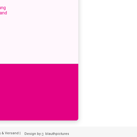
ung
sand
g & Versand
|
Design by
blauthpictures