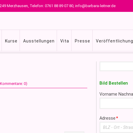
 79249 Merzhausen, Telefon: 0761 88 89 07 80, info@barbara-leitner.de
Kurse
Ausstellungen
Vita
Presse
Veröffentlichun
Suchbegriffe
Bild Bestellen
 (Kommentare: 0)
Pflichtfeld
Vorname Nachn
Pflichtfeld
Adresse
*