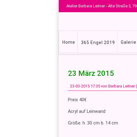
Atelier Barbara Leitner - Alte Straße 3,
Navigation
Home
Galerie
365 Engel 2019
überspringen
23 März 2015
23-03-2015 17:35
von Barbara Leitner
Preis 40€
Acryl auf Leinwand
Größe: h. 30 cm b. 14 cm