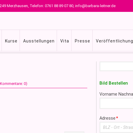
 79249 Merzhausen, Telefon: 0761 88 89 07 80, info@barbara-leitner.de
Kurse
Ausstellungen
Vita
Presse
Veröffentlichun
Suchbegriffe
Bild Bestellen
 (Kommentare: 0)
Pflichtfeld
Vorname Nachn
Pflichtfeld
Adresse
*