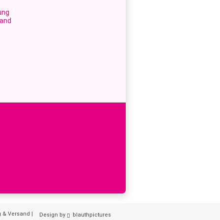
ung
sand
g & Versand
|
Design by
blauthpictures