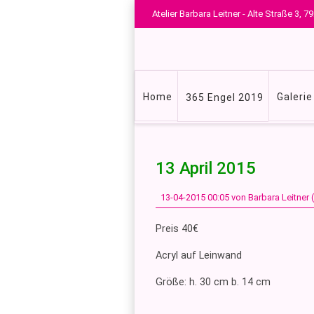
Atelier Barbara Leitner - Alte Straße 3,
Navigation
Home
Galerie
365 Engel 2019
überspringen
13 April 2015
13-04-2015 00:05
von Barbara Leitner
Preis 40€
Acryl auf Leinwand
Größe: h. 30 cm b. 14 cm