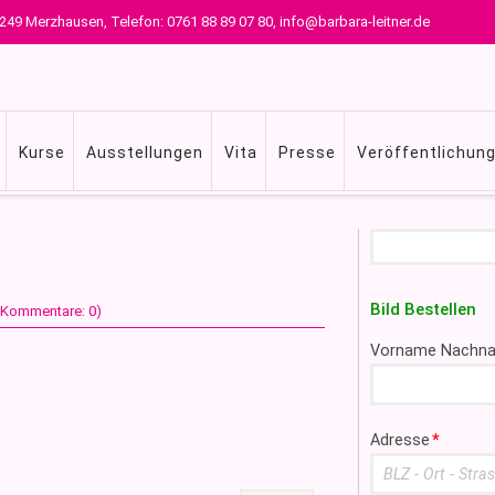
 79249 Merzhausen, Telefon: 0761 88 89 07 80, info@barbara-leitner.de
Kurse
Ausstellungen
Vita
Presse
Veröffentlichun
Suchbegriffe
Bild Bestellen
 (Kommentare: 0)
Pflichtfeld
Vorname Nachn
Pflichtfeld
Adresse
*