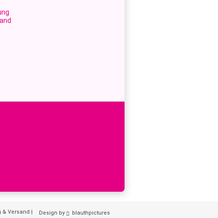
ung
sand
g & Versand
|
Design by
blauthpictures