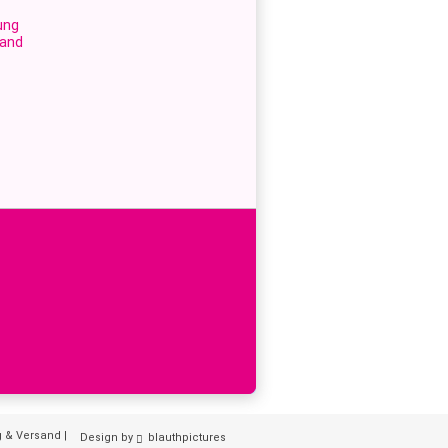
ung
sand
g & Versand
|
Design by
blauthpictures