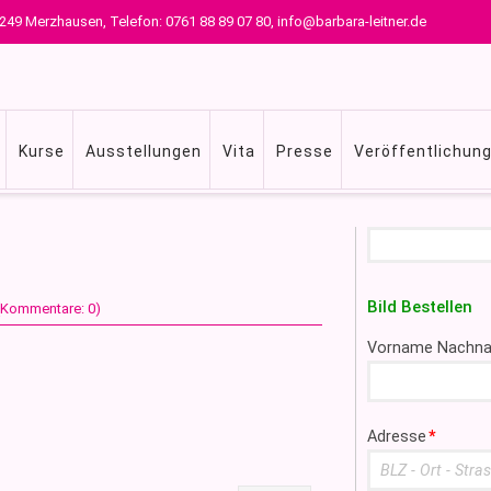
 79249 Merzhausen, Telefon: 0761 88 89 07 80, info@barbara-leitner.de
Kurse
Ausstellungen
Vita
Presse
Veröffentlichun
Suchbegriffe
Bild Bestellen
 (Kommentare: 0)
Pflichtfeld
Vorname Nachn
Pflichtfeld
Adresse
*