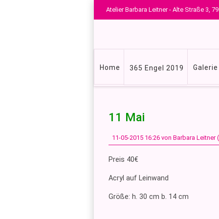
Atelier Barbara Leitner - Alte Straße 3,
Navigation
Home
Galerie
365 Engel 2019
überspringen
11 Mai
11-05-2015 16:26
von Barbara Leitner
Preis 40€
Acryl auf Leinwand
Größe: h. 30 cm b. 14 cm