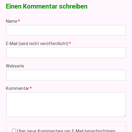
Einen Kommentar schreiben
Pflichtfeld
Name
*
Pflichtfeld
E-Mail (wird nicht veröffentlicht)
*
Webseite
Pflichtfeld
Kommentar
*
Über neue Kommentare per E-Mail benachrichtigen