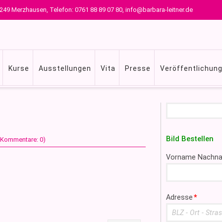
 79249 Merzhausen, Telefon: 0761 88 89 07 80, info@barbara-leitner.de
Kurse
Ausstellungen
Vita
Presse
Veröffentlichun
Suchbegriffe
Bild Bestellen
 (Kommentare: 0)
Pflichtfeld
Vorname Nachn
Pflichtfeld
Adresse
*