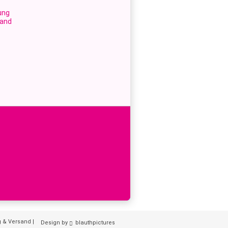
ung
sand
g & Versand
|
Design by
blauthpictures